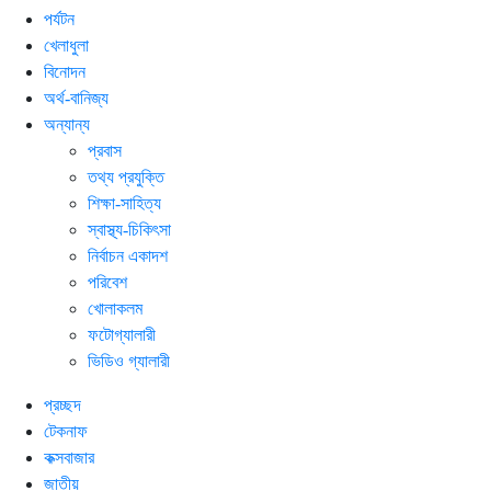
পর্যটন
খেলাধুলা
বিনোদন
অর্থ-বানিজ্য
অন্যান্য
প্রবাস
তথ্য প্রযুক্তি
শিক্ষা-সাহিত্য
স্বাস্থ্য-চিকিৎসা
নির্বাচন একাদশ
পরিবেশ
খোলাকলম
ফটোগ্যালারী
ভিডিও গ্যালারী
প্রচ্ছদ
টেকনাফ
কক্সবাজার
জাতীয়