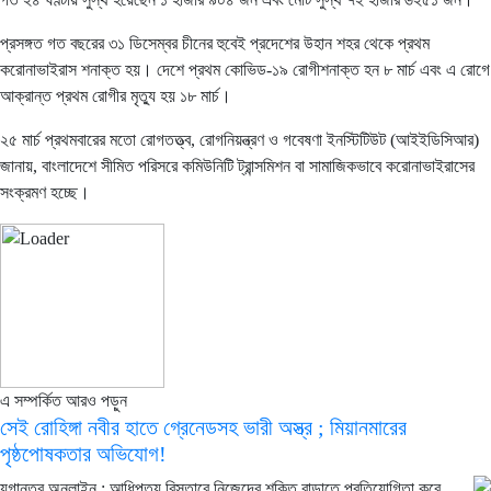
প্রসঙ্গত গত বছরের ৩১ ডিসেম্বর চীনের হুবেই প্রদেশের উহান শহর থেকে প্রথম
করোনাভাইরাস শনাক্ত হয়। দেশে প্রথম কোভিড-১৯ রোগীশনাক্ত হন ৮ মার্চ এবং এ রোগে
আক্রান্ত প্রথম রোগীর মৃত্যু হয় ১৮ মার্চ।
২৫ মার্চ প্রথমবারের মতো রোগতত্ত্ব, রোগনিয়ন্ত্রণ ও গবেষণা ইনস্টিটিউট (আইইডিসিআর)
জানায়, বাংলাদেশে সীমিত পরিসরে কমিউনিটি ট্রান্সমিশন বা সামাজিকভাবে করোনাভাইরাসের
সংক্রমণ হচ্ছে।
এ সম্পর্কিত আরও পড়ুন
সেই রোহিঙ্গা নবীর হাতে গ্রেনেডসহ ভারী অস্ত্র ; মিয়ানমারের
পৃষ্ঠপোষকতার অভিযোগ!
যুগান্তর অনলাইন : আধিপত্য বিস্তারে নিজেদের শক্তি বাড়াতে প্রতিযোগিতা করে