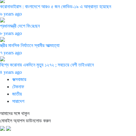
করোনাভাইরাস : বাংলাদেশে আরও ৫ জন কোভিড-১৯ এ আক্রান্ত হয়েছেন
৬ years ago
প্রধানমন্ত্রী দেশে ফি‌রে‌ছেন
৮ years ago
স্ত্রীর মানসিক নির্যাতনে স্বামীর আত্মহত্যা
৭ years ago
বিশ্বে করোনায় একদিনে মৃত্যু ১২৭২ ; সবচেয়ে বেশী তাইওয়ানে
৪ years ago
কক্সবাজার
টেকনাফ
জাতীয়
সারাদেশ
আমাদের সঙ্গে থাকুন
মোবাইল অ্যাপস ডাউনলোড করুন