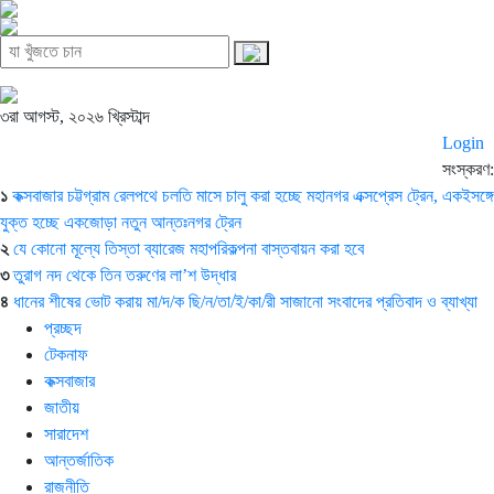
৩রা আগস্ট, ২০২৬ খ্রিস্টাব্দ
Login
সংস্করণ:
১
কক্সবাজার চট্টগ্রাম রেলপথে চলতি মাসে চালু করা হচ্ছে মহানগর এক্সপ্রেস ট্রেন, একইসঙ্গে
যুক্ত হচ্ছে একজোড়া নতুন আন্তঃনগর ট্রেন
২
যে কোনো মূল্যে তিস্তা ব্যারেজ মহাপরিকল্পনা বাস্তবায়ন করা হবে
৩
তুরাগ নদ থেকে তিন তরুণের লা’শ উদ্ধার
৪
ধানের শীষের ভোট করায় মা/দ/ক ছি/ন/তা/ই/কা/রী সাজানো সংবাদের প্রতিবাদ ও ব্যাখ্যা
প্রচ্ছদ
টেকনাফ
কক্সবাজার
জাতীয়
সারাদেশ
আন্তর্জাতিক
রাজনীতি