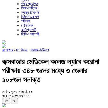
তথ্য প্রযুক্তি
শিক্ষা-সাহিত্য
স্বাস্থ্য-চিকিৎসা
নির্বাচন একাদশ
পরিবেশ
খোলাকলম
ফটোগ্যালারী
ভিডিও গ্যালারী
কক্সবাজার
›
টপ নিউজ
›
স্বাস্থ্য-চিকিৎসা
কক্সবাজার মেডিকেল কলেজ ল্যাবে করোনা
পরীক্ষায় ৩৪৮ জনের মধ্যে ৩ জেলার
১০৮জন সনাক্ত
লেখক: নুরুল করিম রাসেল
প্রকাশ: ৬ years ago
অ+
অ-