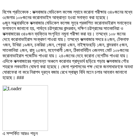
বিশেষ প্রতিবেদক : কক্সবাজার মেডিকেল কলেজ ল্যাবে করোনা পরীক্ষায় ৩৪৮জনের মধ্যে
৩জেলার ১০৮জনের করোনাভাইস আক্রান্ত হওয়া সনাক্ত করা হয়েছে।
৬জুন সন্ধ্যারদিকে কক্সবাজার মেডিকেল কলেজ সুত্র প্রকাশিত করোনাভাইরাস সনাক্তের
ফলাফলে জানানো হয়, পার্বত্য চট্টগ্রামের বান্দরবান, দক্ষিণ চট্টগ্রামের সাতকানিয়া ও
কক্সবাজারের ৩৪৮জন ব্যক্তির সংগৃহিত নমুনা পরীক্ষা করা হয়। তম্মধ্যে ১০৮ জনের
দেহে করোনাভাইরাস সংক্রমণ পাওয়া যায়। তম্মধ্যে কক্সবাজার সদরে ৪২জন, টেকনাফ
৭জন, উখিয়া ১৯জন, চকরিয়া ১জন, পেকুয়া ২জন, নাইক্ষ্যংছড়ি ১জন, বান্দরবান ৫জন,
সাতকানিয়া ২জন, রামু ২৫জন, মহেশখালী ১জন, ঠিকানাবিহীন ৩জনসহ মোট ১০৮জনের
করোনাভাইরাস পজেটিভ পাওয়া যায়। ২৪০জনের দেহে করোনা নেগেটিভ পাওয়া যায়।
এদিকে কক্সবাজারের প্রত্যন্ত অঞ্চলে করোনার প্রাদূভার্ব ছড়িয়ে পড়ায় কক্সবাজার পৌর
শহরকে লকডাউন ঘোষণা করা হয়েছে। জেলা প্রশাসনের পক্ষ থেকে জনসাধারণকে অযথা
ঘোরাফেরা না করে নিরাপদ দূরত্ব বজায় রেখে স্বাস্থ্য বিধি মনেে চলার আহবান জানানো
হয়েছে। ###
এ সম্পর্কিত আরও পড়ুন