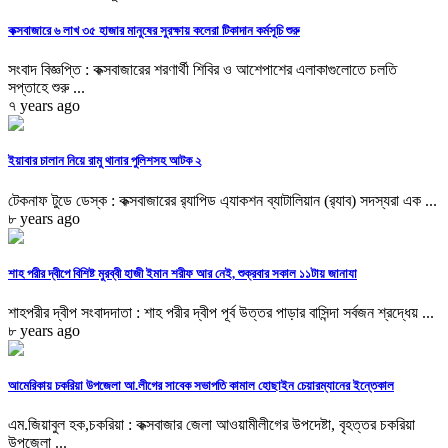
কক্সবাজারে ৬ লাখ ৩৫ হাজার মানুষের সুরক্ষায় কলেরা টিকাদান কর্মসূচি শুরু
সংবাদ বিজ্ঞপ্তি : কক্সবাজারের শরণার্থী শিবির ও আশেপাশের এলাকাগুলোতে চলতি
সপ্তাহে শুরু ...
৭ years ago
ইয়াবার চালান নিয়ে রামু থানার পুলিশসহ আটক ২
টেকনাফ টুডে ডেস্ক : কক্সবাজারের র‌্যাপিড এ্যাকশন ব্যাটালিয়ান (র‌্যাব) সদস্যরা এক ...
৮ years ago
শাহ পরীর দ্বীপে বিশিষ্ট মুরব্বী হাজী ইমান শরীফ আর নেই, শুক্রবার সকাল ১১টায় জানাযা
শাহপরীর দ্বীপ সংবাদদাতা : শাহ পরীর দ্বীপ পূর্ব উত্তর পাড়ার বাসিন্দা সর্বজন শ্রদ্ধেয় ...
৮ years ago
আমেরিকায় চকরিয়া উপজেলা আ.লীগের সাবেক সভাপতি কামাল হোছাইন চেয়ারম্যানের ইন্তেকাল
এম.জিয়াবুল হক,চকরিয়া : কক্সবাজার জেলা আওয়ামীলীগের উপদেষ্টা, বৃহত্তর চকরিয়া
উপজেলা ...