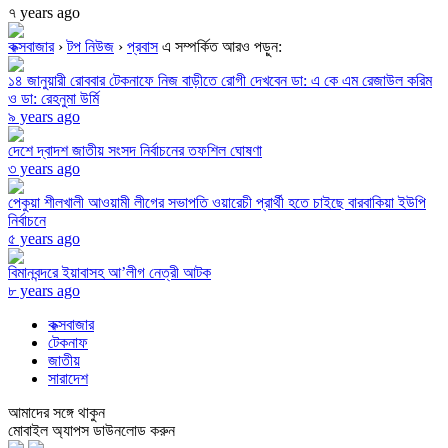
৭ years ago
কক্সবাজার
›
টপ নিউজ
›
প্রবাস
এ সম্পর্কিত আরও পড়ুন:
১৪ জানুয়ারী রোববার টেকনাফে নিজ বাড়ীতে রোগী দেখবেন ডা: এ কে এম রেজাউল করিম
ও ডা: রেহনুমা উর্মি
৯ years ago
দেশে দ্বাদশ জাতীয় সংসদ নির্বাচনের তফশিল ঘোষণা
৩ years ago
পেকুয়া শীলখালী আওয়ামী লীগের সভাপতি ওয়ারেচী প্রার্থী হতে চাইছে বারবাকিয়া ইউপি
নির্বাচনে
৫ years ago
বিমানবন্দরে ইয়াবাসহ আ’লীগ নেত্রী আটক
৮ years ago
কক্সবাজার
টেকনাফ
জাতীয়
সারাদেশ
আমাদের সঙ্গে থাকুন
মোবাইল অ্যাপস ডাউনলোড করুন