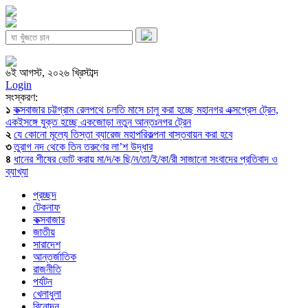
৬ই আগস্ট, ২০২৬ খ্রিস্টাব্দ
Login
সংস্করণ:
১
কক্সবাজার চট্টগ্রাম রেলপথে চলতি মাসে চালু করা হচ্ছে মহানগর এক্সপ্রেস ট্রেন,
একইসঙ্গে যুক্ত হচ্ছে একজোড়া নতুন আন্তঃনগর ট্রেন
২
যে কোনো মূল্যে তিস্তা ব্যারেজ মহাপরিকল্পনা বাস্তবায়ন করা হবে
৩
তুরাগ নদ থেকে তিন তরুণের লা’শ উদ্ধার
৪
ধানের শীষের ভোট করায় মা/দ/ক ছি/ন/তা/ই/কা/রী সাজানো সংবাদের প্রতিবাদ ও
ব্যাখ্যা
প্রচ্ছদ
টেকনাফ
কক্সবাজার
জাতীয়
সারাদেশ
আন্তর্জাতিক
রাজনীতি
পর্যটন
খেলাধুলা
বিনোদন