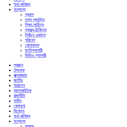
অর্থ-বানিজ্য
অন্যান্য
প্রবাস
তথ্য প্রযুক্তি
শিক্ষা-সাহিত্য
স্বাস্থ্য-চিকিৎসা
নির্বাচন একাদশ
পরিবেশ
খোলাকলম
ফটোগ্যালারী
ভিডিও গ্যালারী
প্রচ্ছদ
টেকনাফ
কক্সবাজার
জাতীয়
সারাদেশ
আন্তর্জাতিক
রাজনীতি
পর্যটন
খেলাধুলা
বিনোদন
অর্থ-বানিজ্য
অন্যান্য
প্রবাস