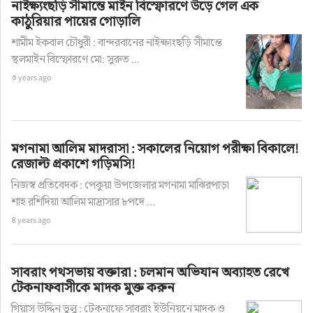
নাইক্ষ্যংছড়ি সীমান্তে মাইন বিস্ফোরণে উড়ে গেল এক
কাঠুরিয়ার পায়ের গোড়ালি
শামীম ইকবাল চৌধুরী : বান্দরবানের নাইক্ষ্যংছড়ি সীমান্তে
স্থলমাইন বিস্ফোরণে মো: সুরুত ...
৩ years ago
মগনামা আলিম মাদরাসা : সকালের নিয়োগ পরীক্ষা বিকালে!
রেজাল্ট প্রকাশে গড়িমসি!
নিজস্ব প্রতিবেদক : পেকুয়া উপজেলার মগনামা মাঝিরপাড়া
শাহ রশিদিয়া আলিম মাদ্রাসার ৮পদে ...
৪ years ago
সাবরাং পথসভায় বক্তারা : চলমান অভিযান অব্যাহত রেখে
টেকনাফবাসীকে মাদক মুক্ত করুন
গিয়াস উদ্দিন ভুলু : টেকনাফে সাবরাং ইউনিয়নে মাদক ও