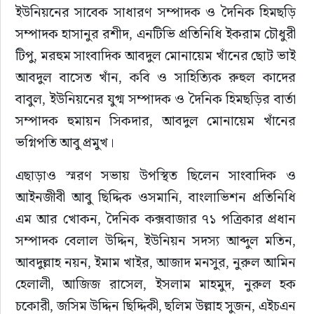
ইউনিয়নের সাবেক সাধারণ সম্পাদক ও দৈনিক হিমছড়ি 
সম্পাদক হাসানুর রশীদ, এনটিভি প্রতিনিধি ইকরাম চৌধুরী 
টিপু, মরহুম সাংবাদিক আবদুল মোনায়েম খাঁনের ছোট ভাই 
আবদুল বাসেত খাঁন, কবি ও সাহিত্যিক রুহুল কাদের 
বাবুল, ইউনিয়নের যুগ্ম সম্পাদক ও দৈনিক হিমছড়ির বার্তা 
সম্পাদক হুমায়ন সিকদার, আবদুল মোনায়েম খাঁনের 
ভগ্নিপতি আবু প্রমুখ।
এছাড়াও স্মরণ সভায় উপস্থিত ছিলেন সাংবাদিক ও 
আইনজীবী আবু ছিদ্দিক ওসমানি, বাংলাভিশন প্রতিনিধি 
এম আর খোকন, দৈনিক কক্সবাজার ৭১ পত্রিকার প্রধান 
সম্পাদক বেলাল উদ্দিন, ইউনিয়ন সদস্য আব্দুল মতিন, 
আবদুল্লাহ নয়ন, ইমাম খাইর, আজাদ মনসুর, নুরুল আমিন 
হেলালী, আজিজ রাসেল, ইসলাম মাহমুদ, নুরুল হক 
চকোরী, জসিম উদ্দিন ছিদ্দিকী, ছলিম উল্লাহ সুজন, এইচএন 