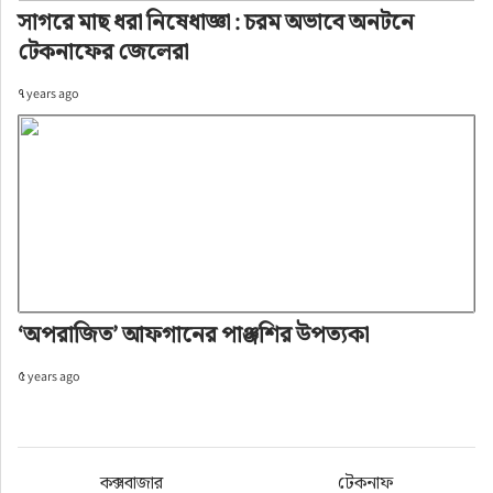
সাগরে মাছ ধরা নিষেধাজ্ঞা : চরম অভাবে অনটনে
টেকনাফের জেলেরা
৭ years ago
‘অপরাজিত’ আফগানের পাঞ্জশির উপত্যকা
৫ years ago
কক্সবাজার
টেকনাফ