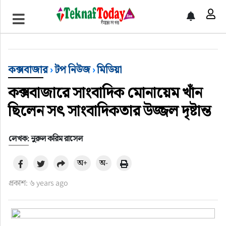
খেলাধুলা
বিনোদন
কক্সবাজার
›
টপ নিউজ
›
মিডিয়া
অর্থ-বানিজ্য
কক্সবাজারে সাংবাদিক মোনায়েম খাঁন
অন্যান্য
ছিলেন সৎ সাংবাদিকতার উজ্জল দৃষ্টান্ত
লেখক: নুরুল করিম রাসেল
অ+
অ-
প্রকাশ: ৬ years ago