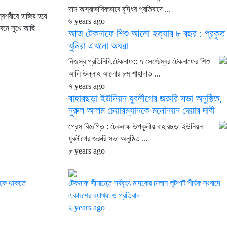
দাম অস্বাভাবিকভাবে বৃদ্ধির প্রতিবাদে ...
স্বশরীরে হাজির হয়ে
৬ years ago
জীবনে সুখে আছি।
আজ টেকনাফে শিশু আলো হত্যার ৮ বছর : প্রকৃত
খুনিরা এখনো অধরা
নিজস্ব প্রতিনিধি,টেকনাফ:: ৭ সেপ্টেম্বর টেকনাফের শিশু
আলি উল্লাহ আলোর ৮ম শাহাদাত ...
৭ years ago
বাহারছড়া ইউনিয়ন যুবলীগের জরুরি সভা অনুষ্ঠিত,
নুরুল আলম চেয়ারম্যানকে মনোনয়ন দেয়ার দাবী
প্রেস বিজ্ঞপ্তি : টেকনাফ উপকূলীয় বাহারছড়া ইউনিয়ন
যুবলীগের জরুরি সভা অনুষ্ঠিত ...
৮ years ago
টিকে থাকতে
টেকনাফ সীমান্তে সর্ববৃহৎ মাদকের চালান লুটপাট শীর্ষক সংবাদে
একাংশের ব্যাখ্যা ও প্রতিবাদ
২ years ago