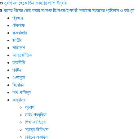
৩
তুরাগ নদ থেকে তিন তরুণের লা’শ উদ্ধার
৪
ধানের শীষের ভোট করায় মা/দ/ক ছি/ন/তা/ই/কা/রী সাজানো সংবাদের প্রতিবাদ ও ব্যাখ্যা
প্রচ্ছদ
টেকনাফ
কক্সবাজার
জাতীয়
সারাদেশ
আন্তর্জাতিক
রাজনীতি
পর্যটন
খেলাধুলা
বিনোদন
অর্থ-বানিজ্য
অন্যান্য
প্রবাস
তথ্য প্রযুক্তি
শিক্ষা-সাহিত্য
স্বাস্থ্য-চিকিৎসা
নির্বাচন একাদশ