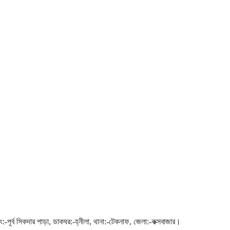
ং:-পূর্ব সিকদার পাড়া, ডাকঘর:-হ্নীলা, থানা:-টেকনাফ, জেলা:-কক্সবাজার।