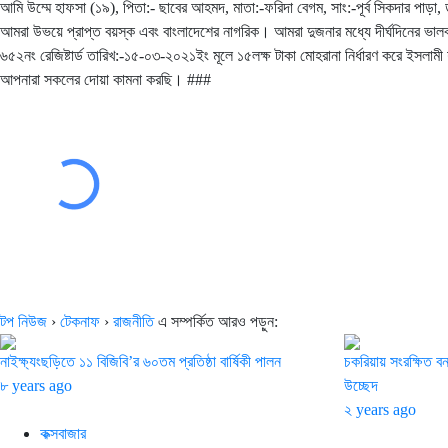
আমি উম্মে হাফসা (১৯), পিতা:- ছাবের আহমদ, মাতা:-ফরিদা বেগম, সাং:-পূর্ব সিকদার পাড়া,
আমরা উভয়ে প্রাপ্ত বয়স্ক এবং বাংলাদেশের নাগরিক। আমরা দুজনার মধ্যে দীর্ঘদিনের ভালবাসা 
৬৫২নং রেজিষ্টার্ড তারিখ:-১৫-০৩-২০২১ইং মূলে ১৫লক্ষ টাকা মোহরানা নির্ধারণ করে ইসলাম
আপনারা সকলের দোয়া কামনা করছি। ###
টপ নিউজ
›
টেকনাফ
›
রাজনীতি
এ সম্পর্কিত আরও পড়ুন:
নাইক্ষ্যংছড়িতে ১১ বিজিবি’র ৬০তম প্রতিষ্ঠা বার্ষিকী পালন
চকরিয়ায় সংরক্ষিত ব
৮ years ago
উচ্ছেদ
২ years ago
কক্সবাজার