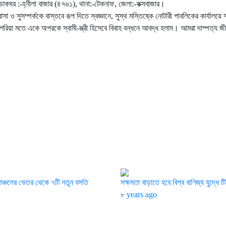
 ডাকঘর :-হ্নীলা বাজার (৪৭৬১), থানা:-টেকনাফ, জেলা:-কক্সবাজার।
ও সুসম্পর্ককে বাস্তবে রূপ দিতে স্বজ্ঞানে, সুস্থ মস্তিষ্কে নোটারী পাবলিকের কার্যালয়ে 
ী শরিয়া মতে একে অপরকে স্বামী-স্ত্রী হিসেবে বিবাহ বন্ধনে আবদ্ধ হলাম। আমরা দাম্পত্য 
নাঞ্চলের ভেতর থেকে ৭টি নতুন বসতি
সক্ষমতা বাড়াতে হবে বিশ্ব বাণিজ্য যুদ্ধে 
৮ years ago