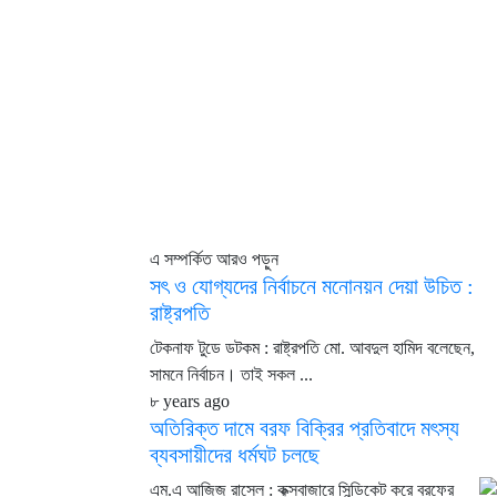
এ সম্পর্কিত আরও পড়ুন
সৎ ও যোগ্যদের নির্বাচনে মনোনয়ন দেয়া উচিত :
রাষ্ট্রপতি
টেকনাফ টুডে ডটকম : রাষ্ট্রপতি মো. আবদুল হামিদ বলেছেন,
সামনে নির্বাচন। তাই সকল ...
৮ years ago
অতিরিক্ত দামে বরফ বিক্রির প্রতিবাদে মৎস্য
ব্যবসায়ীদের ধর্মঘট চলছে
এম.এ আজিজ রাসেল : কক্সবাজারে সিন্ডিকেট করে বরফের