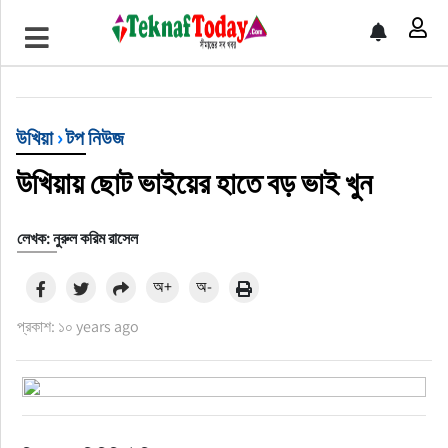
খেলাধুলা
বিনোদন
উখিয়া
›
টপ নিউজ
অর্থ-বানিজ্য
উখিয়ায় ছোট ভাইয়ের হাতে বড় ভাই খুন
অন্যান্য
লেখক: নুরুল করিম রাসেল
অ+
অ-
প্রকাশ: ১০ years ago