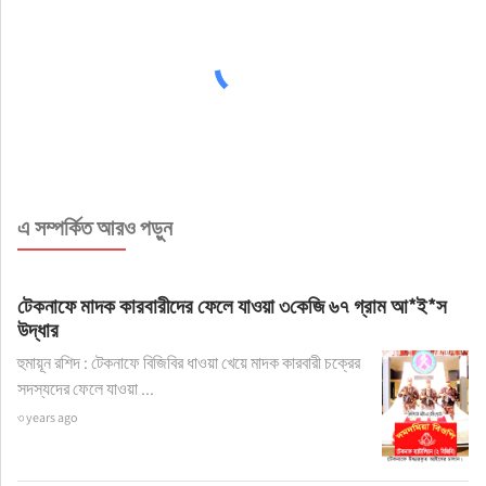
এ সম্পর্কিত আরও পড়ুন
টেকনাফে মাদক কারবারীদের ফেলে যাওয়া ৩কেজি ৬৭ গ্রাম আ*ই*স
উদ্ধার
হুমায়ূন রশিদ : টেকনাফে বিজিবির ধাওয়া খেয়ে মাদক কারবারী চক্রের
সদস্যদের ফেলে যাওয়া ...
৩ years ago