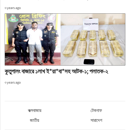
৩ years ago
কুতুপালং বাজারে ১লাখ ই*য়া*বা*সহ আটক-১; পলাতক-২
৩ years ago
কক্সবাজার
টেকনাফ
জাতীয়
সারাদেশ