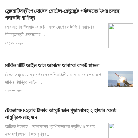
সেন্টমাটিনদ্বীপে হোটেল মোটেল-রেষ্টুরেন্টে পর্যটকদের উপর চলছে
গলাকাটা বাণিজ্য
মোঃ আশেক উল্লাহ ফারুকী | বাংলাদেশের সর্বদক্ষিণ মিয়ানমার
সীমান্তবর্র্তী টেকনাফের ...
১০ years ago
মার্কিন ঘাঁটি আইন আল আসাদে আবারো রকেট হামলা
টেকনাফ টুডে ডেস্ক : ইরাকের পশ্চিমাঞ্চলীয় আল-আনবার প্রদেশে
মার্কিন নিয়ন্ত্রিত আইন ...
৫ years ago
টেকনাফে ৪২লাখ টাকার কারেন্ট জাল পুড়ানোসহ ২ হাজার কেজি
সামুদ্রিক মাছ জব্দ
আজিজ উল্লাহ : দেশে মৎস্য প্রাণিসম্পদের সম্মৃদ্ধি ও সাগরে
মৎস্য প্রজনন শক্তি বৃদ্ধির ...