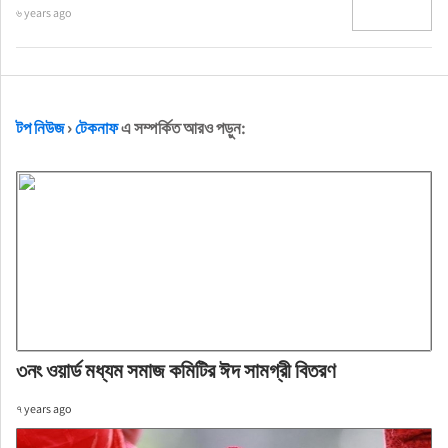
৬ years ago
টপ নিউজ
›
টেকনাফ
এ সম্পর্কিত আরও পড়ুন:
৩নং ওয়ার্ড মধ্যম সমাজ কমিটির ঈদ সামগ্রী বিতরণ
৭ years ago