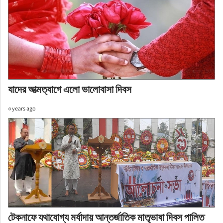
যাদের আত্মত্যাগে এলো ভালোবাসা দিবস
৩ years ago
টেকনাফে যথাযোগ্য মর্যাদায় আন্তর্জাতিক মাতৃভাষা দিবস পালিত