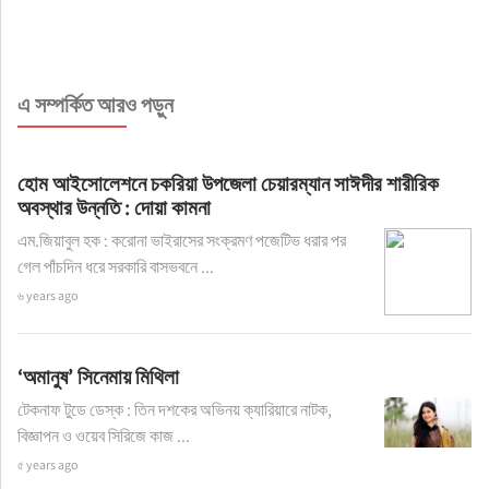
এ সম্পর্কিত আরও পড়ুন
হোম আইসোলেশনে চকরিয়া উপজেলা চেয়ারম্যান সাঈদীর শারীরিক
অবস্থার উন্নতি : দোয়া কামনা
এম.জিয়াবুল হক : করোনা ভাইরাসের সংক্রমণ পজেটিভ ধরার পর
গেল পাঁচদিন ধরে সরকারি বাসভবনে ...
৬ years ago
‘অমানুষ’ সিনেমায় মিথিলা
টেকনাফ টুডে ডেস্ক : তিন দশকের অভিনয় ক্যারিয়ারে নাটক,
বিজ্ঞাপন ও ওয়েব সিরিজে কাজ ...
৫ years ago