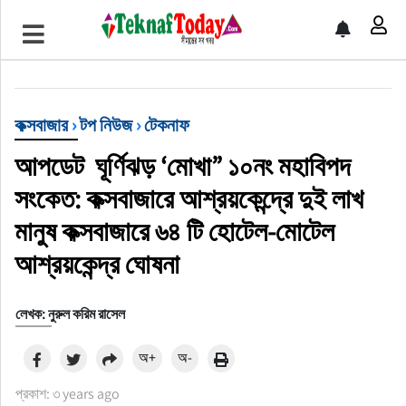
খেলাধুলা
বিনোদন
কক্সবাজার
›
টপ নিউজ
›
টেকনাফ
অর্থ-বানিজ্য
আপডেট ঘূর্ণিঝড় ‘মোখা” ১০নং মহাবিপদ
অন্যান্য
সংকেত: কক্সবাজারে আশ্রয়কেন্দ্রে দুই লাখ
মানুষ কক্সবাজারে ৬৪ টি হোটেল-মোটেল
আশ্রয়কেন্দ্র ঘোষনা
লেখক: নুরুল করিম রাসেল
অ+
অ-
প্রকাশ: ৩ years ago