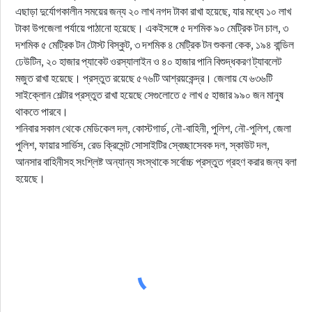
এছাড়া দুর্যোগকালীন সময়ের জন্য ২০ লাখ নগদ টাকা রাখা হয়েছে, যার মধ্যে ১০ লাখ
টাকা উপজেলা পর্যায়ে পাঠানো হয়েছে। একইসঙ্গে ৫ দশমিক ৯০ মেট্রিক টন চাল, ৩
দশমিক ৫ মেট্রিক টন টোস্ট বিস্কুট, ৩ দশমিক ৪ মেট্রিক টন শুকনা কেক, ১৯৪ বান্ডিল
ঢেউটিন, ২০ হাজার প্যাকেট ওরস্যালাইন ও ৪০ হাজার পানি বিশুদ্ধকরণ ট্যাবলেট
মজুত রাখা হয়েছে। প্রস্তুত রয়েছে ৫৭৬টি আশ্রয়কেন্দ্র। জেলায় যে ৬৩৬টি
সাইক্লোন শেল্টার প্রস্তুত রাখা হয়েছে সেগুলোতে ৫ লাখ ৫ হাজার ৯৯০ জন মানুষ
থাকতে পারবে।
শনিবার সকাল থেকে মেডিকেল দল, কোস্টগার্ড, নৌ-বাহিনী, পুলিশ, নৌ-পুলিশ, জেলা
পুলিশ, ফায়ার সার্ভিস, রেড ক্রিসেন্ট সোসাইটির স্বেচ্ছাসেবক দল, স্কাউট দল,
আনসার বাহিনীসহ সংশ্লিষ্ট অন্যান্য সংস্থাকে সর্বোচ্চ প্রস্তুত গ্রহণ করার জন্য বলা
হয়েছে।