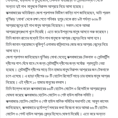
সোনাদিয়া, ঘড়িভাঙ্গা ও কুতুবজোম, টেকনাফ বাহারছড়া ও সেন্টমার্টিনদ্বীপ থেকে
অন্তত দুই লাখ মানুষকে নিরাপদ আশ্রয়ে নিয়ে আসা হয়েছে।
কক্সবাজারের অতিরিক্ত জেলা প্রশাসক বিভীষণ কান্তি দাশ জানিয়েছেন, অতি প্রবল
ঘূর্ণিঝড় ‘মোখা’ থেকে রক্ষা পেতে শনিবার দুপুর থেকে রাত ৯টা পর্যন্ত ৬৩৬ টি
আশ্রয়কেন্দ্রে দুই লাখ মানুষ আশ্রয় নিয়েছেন। সকাল থেকে আমরা
আশ্রয়কেন্দ্রগুলো খুলে দিয়েছি। এতে করে উপকূলের মানুষ আসতে শুরু করেছেন।
তিনি জানান রাতের মধ্যেই তিন লাখ মানুষকে আশ্রয় কেন্দ্রে নিয়ে আসা হবে।
তিনি জানান প্রয়োজনে ঝুকিপূর্ণ এলাকার বাসিন্দাদের জোর করে আশ্রয় কেন্দ্রে নিয়ে
আসা হবে।
জেলা প্রশাসন জানিয়েছেন ঘুর্ণিঝড় মোখা যেহেতু কক্সবাজারের টেকনাফ ও সেন্টমার্টিন্স
দ্বীপের পাশ ঘেঁষে যাবে সে জন্য সেন্টমার্টিন্স দ্বীপের জন্য সর্বোচ্চ প্রস্তুতি নেয়া
হয়েছে। সেন্টমার্টিন্স দ্বীপের সাড়ে তিন হাজার মানুষ নিরাপদ আশ্রয়ের জন টেকনাফে
চলে এসেছে। এ ছাড়া দ্বীপের ৩৮ টি হোটেল রিসোর্টে সাড়ে চার হাজার মানুষ আশ্রয়
নিয়েছে। এই দ্বীপে ১০ হাজার মানুষের বসবাস।
তিনি উল্লেখ করেন কক্সবাজারের ৬৬টি হোটেল-মোটেল ও রিসোর্টকে আশ্রয়কেন্দ্র
ঘোষনা করেছে কক্সবাজার হোটেল-মোটেল ও গেষ্ট হাউস মালিক সমিতি।
কক্সবাজার হোটেল-মোটেল ও গেষ্ট হাউস মালিক সমিতির সভাপতি মো: আবুল কাসেম
জানিয়েছেন, কক্সবাজারে দুর্যোগপূর্ণ সময়ের কথা বিবেচনা করে আমরা ৬৬ টি হোটেল-
মোটেল ও গেস্ট হাউস আশ্রয় কেন্দ্র হিসেবে ঘোষণা দিয়েছি। এতে করে অন্তত