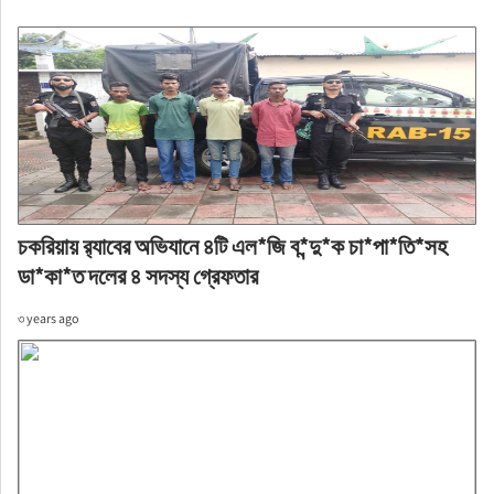
চকরিয়ায় র‌্যাবের অভিযানে ৪টি এল*জি ব*ন্দু*ক চা*পা*তি*সহ
ডা*কা*ত দলের ৪ সদস্য গ্রেফতার
৩ years ago