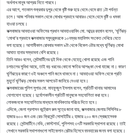
অর্ধলাখ মানুষ আশ্রয় নিতে পারবে।
এর আগে, গতকাল শুক্রবার দুপুর থেকে বৃষ্টি শুরু হয়ে থেমে থেমে রাত ১টা পর্যন্ত
চলে। আজ শনিবার সকাল থেকে মোখার প্রভাবে আবারও থেমে থেমে বৃষ্টি ও ধমকা
হাওয়া চলছে।
কক্সবাজার আবহাওয়া অফিসের প্রধান আবহাওয়াবিদ মো. আব্দুর রহমান বলেন, ‘ঘূর্ণিঝড়
‘মোখা’র প্রভাবে কক্সবাজার সমুদ্রবন্দরকে ১০নম্বর মহাবিপদ সংকেত দেখিয়ে যেতে
বলা হয়েছে। আগামীকাল রোববার সকাল ৯টা থেকে বিকেল ৩টার মধ্যে ঘূর্ণিঝড় মোখা
আঘাত হানার সম্ভাবনা বেশি রয়েছে।
তিনি আরও বলেন, সেন্টমার্টিনের দুই দিক থেকে যেহেতু খোলা রয়েছে এবং পানি
চলাচলের সুবিধা আছে, তাই বড় ধরনের কোনো ক্ষতির আশঙ্কা দেখা যাচ্ছে না। কারণ
ঘূর্ণিঝড়ের কারণে ওই অঞ্চলে পানি জমে থাকবে না। আবহাওয়া অফিস থেকে প্রতি
মুহূর্তে ঘূর্ণিঝড় মোখার সকল আপডেট জানিয়ে দেওয়া হবে।
কক্সবাজারের পুলিশ সুপার মো. মাহফুজুল ইসলাম বলেন, প্রতিটি থানায় আমাদের
যোগাযোগ হয়েছে। দুর্যোগকালীন প্রতিটি মানুষকে সহযোগিতা করা হবে।
লোকজনকে সহযোগিতার মাধ্যমে মানবিকতার পরিচয় দিতে হবে।
এদিকে, জেলা প্রশাসন কন্ট্রোল রুম সূত্রে জানা যায়, কক্সবাজার জেলায় সিসিপির ৮
হাজার ৬০০ জন এবং রেড ক্রিসেন্ট সোসাইটির ২ হাজার ২০০ জন স্বেচ্ছাসেবক
রয়েছে। সেন্টমার্টিনে নেভি, কোস্টগার্ড, পুলিশসহ ৩৭টি সরকারি স্থাপনা রয়েছে। তাই
সেখানে সরকারি স্থাপনাগুলো সাইক্লোন শেল্টার হিসেবে ব্যবহারের জন্য বলা হয়েছে।