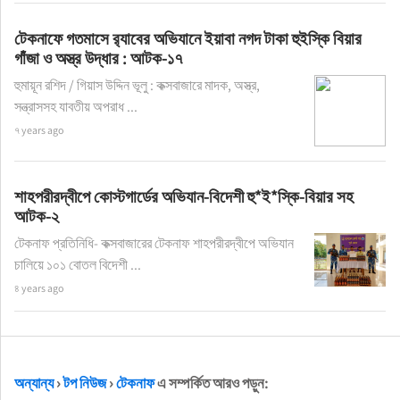
টেকনাফে গতমাসে র‌্যাবের অভিযানে ইয়াবা নগদ টাকা হুইস্কি বিয়ার
গাঁজা ও অস্ত্র উদ্ধার : আটক-১৭
হুমায়ূন রশিদ / গিয়াস উদ্দিন ভূলু : কক্সবাজারে মাদক, অস্ত্র,
সন্ত্রাসসহ যাবতীয় অপরাধ ...
৭ years ago
শাহপরীরদ্বীপে কোস্টগার্ডের অভিযান-বিদেশী হু*ই*স্কি-বিয়ার সহ
আটক-২
টেকনাফ প্রতিনিধি- কক্সবাজারের টেকনাফ শাহপরীরদ্বীপে অভিযান
চালিয়ে ১০১ বোতল বিদেশী ...
৪ years ago
অন্যান্য
›
টপ নিউজ
›
টেকনাফ
এ সম্পর্কিত আরও পড়ুন: