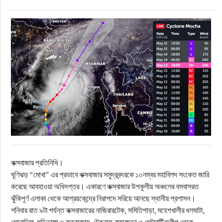
কক্সবাজার প্রতিনিধি।
ঘূণিঝড় “মোখা” এর প্রভাবে কক্সবাজার সমুদ্রবন্দরকে ১০নম্বর মহাবিপদ সংকেত জারি
করেছে আবহাওয়া অধিদপ্তর। একারণে কক্সবাজার উপকূলীয় অঞ্চলের বসবাসরত
ঝুঁকিপূর্ণ এলাকা থেকে আশ্রয়কেন্দ্রে নিরাপদে সরিয়ে আনছে স্থানীয় প্রশাসন।
শনিবার রাত ৯টা পর্যন্ত কক্সবাজারের নাজিরারটেক, সমিতিপাড়া, মহেশখালীর ধলঘাটা,