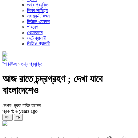
তথ্য প্রযুক্তি
শিক্ষা-সাহিত্য
স্বাস্থ্য-চিকিৎসা
নির্বাচন একাদশ
পরিবেশ
খোলাকলম
ফটোগ্যালারী
ভিডিও গ্যালারী
টপ নিউজ
›
তথ্য প্রযুক্তি
আজ রাতে চন্দ্রগ্রহণ ; দেখা যাবে
বাংলাদেশেও
লেখক: নুরুল করিম রাসেল
প্রকাশ: ৬ years ago
অ+
অ-