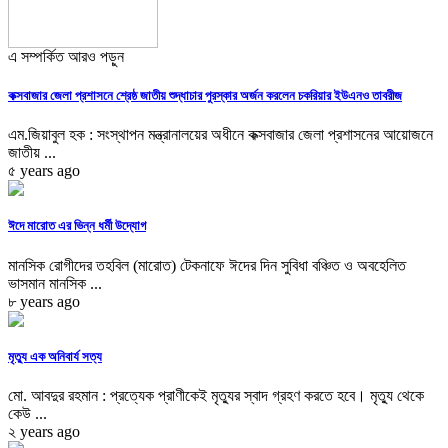
এ সম্পর্কিত আরও পড়ুন
কক্সবাজার জেলা প্রশাসনে শ্রেষ্ঠ জাতীয় শুদ্ধাচার পুরস্কার অর্জন করলেন চকরিয়ার ইউএনও তাবরীজ
এম.জিয়াবুল হক : সংস্থাপন মন্ত্রানালয়ের অধীনে কক্সবাজার জেলা প্রশাসনের আয়োজনে
জাতীয় ...
৫ years ago
ঈদে মারোত এর ভিন্ন ধর্মী উদ্যোগ
মানসিক রোগীদের তহবিল (মারোত) টেকনাফে ঈদের দিন সুবিধা বঞ্চিত ও অবহেলিত
ভাসমান মানসিক ...
৮ years ago
মৃত্যু এক অনিবার্য সত্য
মো. আবদুর রহমান : প্রত্যেক প্রাণীকেই মৃত্যুর স্বাদ গ্রহণ করতে হবে। মৃত্যু থেকে
কেউ ...
২ years ago