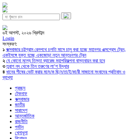
৬ই আগস্ট, ২০২৬ খ্রিস্টাব্দ
Login
সংস্করণ:
১
কক্সবাজার চট্টগ্রাম রেলপথে চলতি মাসে চালু করা হচ্ছে মহানগর এক্সপ্রেস ট্রেন,
একইসঙ্গে যুক্ত হচ্ছে একজোড়া নতুন আন্তঃনগর ট্রেন
২
যে কোনো মূল্যে তিস্তা ব্যারেজ মহাপরিকল্পনা বাস্তবায়ন করা হবে
৩
তুরাগ নদ থেকে তিন তরুণের লা’শ উদ্ধার
৪
ধানের শীষের ভোট করায় মা/দ/ক ছি/ন/তা/ই/কা/রী সাজানো সংবাদের প্রতিবাদ ও
ব্যাখ্যা
প্রচ্ছদ
টেকনাফ
কক্সবাজার
জাতীয়
সারাদেশ
আন্তর্জাতিক
রাজনীতি
পর্যটন
খেলাধুলা
বিনোদন