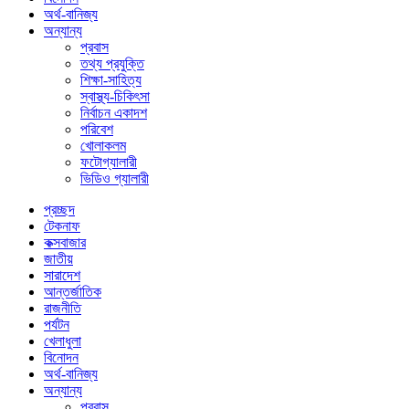
অর্থ-বানিজ্য
অন্যান্য
প্রবাস
তথ্য প্রযুক্তি
শিক্ষা-সাহিত্য
স্বাস্থ্য-চিকিৎসা
নির্বাচন একাদশ
পরিবেশ
খোলাকলম
ফটোগ্যালারী
ভিডিও গ্যালারী
প্রচ্ছদ
টেকনাফ
কক্সবাজার
জাতীয়
সারাদেশ
আন্তর্জাতিক
রাজনীতি
পর্যটন
খেলাধুলা
বিনোদন
অর্থ-বানিজ্য
অন্যান্য
প্রবাস