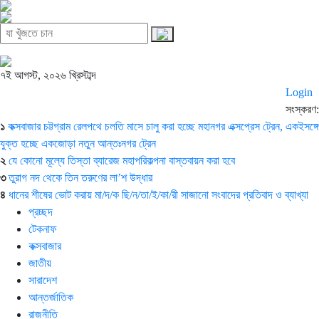
৭ই আগস্ট, ২০২৬ খ্রিস্টাব্দ
Login
সংস্করণ:
১
কক্সবাজার চট্টগ্রাম রেলপথে চলতি মাসে চালু করা হচ্ছে মহানগর এক্সপ্রেস ট্রেন, একইসঙ্গে
যুক্ত হচ্ছে একজোড়া নতুন আন্তঃনগর ট্রেন
২
যে কোনো মূল্যে তিস্তা ব্যারেজ মহাপরিকল্পনা বাস্তবায়ন করা হবে
৩
তুরাগ নদ থেকে তিন তরুণের লা’শ উদ্ধার
৪
ধানের শীষের ভোট করায় মা/দ/ক ছি/ন/তা/ই/কা/রী সাজানো সংবাদের প্রতিবাদ ও ব্যাখ্যা
প্রচ্ছদ
টেকনাফ
কক্সবাজার
জাতীয়
সারাদেশ
আন্তর্জাতিক
রাজনীতি