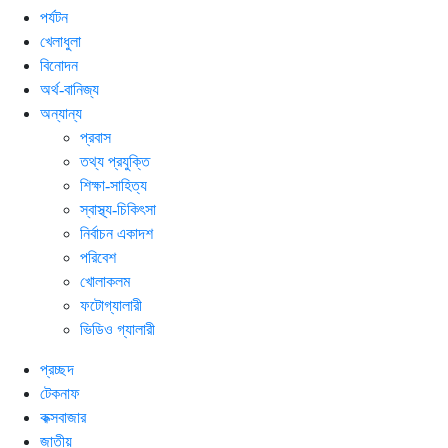
পর্যটন
খেলাধুলা
বিনোদন
অর্থ-বানিজ্য
অন্যান্য
প্রবাস
তথ্য প্রযুক্তি
শিক্ষা-সাহিত্য
স্বাস্থ্য-চিকিৎসা
নির্বাচন একাদশ
পরিবেশ
খোলাকলম
ফটোগ্যালারী
ভিডিও গ্যালারী
প্রচ্ছদ
টেকনাফ
কক্সবাজার
জাতীয়