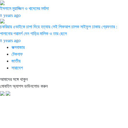
ইসলামে মুয়াজ্জিন ও খাদেমের মর্যাদা
৪ years ago
চকরিয়ায় ৫ভাইকে চাপা দিয়ে হত্যায় সেই পিকআপ চালক সাইফুল ঢাকায় গ্রেফতার :
পালানোর পরামর্শ দেন গাড়ির মালিক ও তার ছেলে
৪ years ago
কক্সবাজার
টেকনাফ
জাতীয়
সারাদেশ
আমাদের সঙ্গে থাকুন
মোবাইল অ্যাপস ডাউনলোড করুন