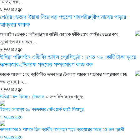
‘ঐতিহাসিক ...
৯ years ago
পেটের ভেতরে ইয়াবা নিয়ে ধরা পড়লো শাহপরীরদ্বীপ মাঝের পাড়ার
আক্তার ফারুক
অনলাইন ডেস্ক : আইনশৃঙ্খলা বাহিনী চোখকে ফাঁকি মেরে পেটের ভেতরে করে
সুকৌশলে ইয়াবা বহন ...
৬ years ago
উখিয়া পরিদর্শনে এডিবির ভাইস প্রেসিডেন্ট : ২শত ৭৬ কোটি টাকা ব্যয়ে
কক্সবাজার-টেকনাফ সড়কের সম্প্রসারণ কাজ শুরু
ফারুক আহমদ : বহু প্রতিক্ষীত কক্সবাজার-টেকনাফ আরকান সড়কের সম্প্রসারণ কাজ
শুরু হয়েছে। ২ ...
৭ years ago
উখিয়া
›
টপ নিউজ
›
টেকনাফ
এ সম্পর্কিত আরও পড়ুন:
ইয়াবার নেপথ্যে ৩০ গডফাদার নেটওয়ার্ক দুবাই-সিঙ্গাপুর
৭ years ago
কক্সবাজারের ৪ আসনে তিন প্রার্থীর মনোনয়ন পত্র প্রত্যাহার আছে ২৪ জন প্রার্থী
৩ years ago