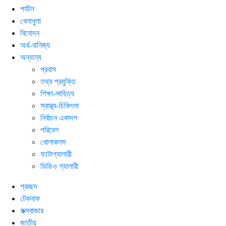
পর্যটন
খেলাধুলা
বিনোদন
অর্থ-বানিজ্য
অন্যান্য
প্রবাস
তথ্য প্রযুক্তি
শিক্ষা-সাহিত্য
স্বাস্থ্য-চিকিৎসা
নির্বাচন একাদশ
পরিবেশ
খোলাকলম
ফটোগ্যালারী
ভিডিও গ্যালারী
প্রচ্ছদ
টেকনাফ
কক্সবাজার
জাতীয়