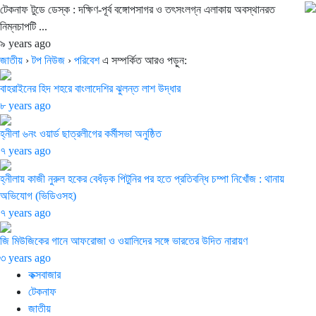
টেকনাফ টুডে ডেস্ক : দক্ষিণ-পূর্ব বঙ্গোপসাগর ও তৎসংলগ্ন এলাকায় অবস্থানরত
নিম্নচাপটি ...
৯ years ago
জাতীয়
›
টপ নিউজ
›
পরিবেশ
এ সম্পর্কিত আরও পড়ুন:
বাহরাইনের হিদ শহরে বাংলাদেশির ঝুলন্ত লাশ উদ্ধার
৮ years ago
হ্নীলা ৬নং ওয়ার্ড ছাত্রলীগের কর্মীসভা অনুষ্ঠিত
৭ years ago
হ্নীলায় কাজী নুরুল হকের বেধঁড়ক পিটুনির পর হতে প্রতিবন্ধি চম্পা নিখোঁজ : থানায়
অভিযোগ (ভিডিওসহ)
৭ years ago
জি মিউজিকের গানে আফরোজা ও ওয়ালিদের সঙ্গে ভারতের উদিত নারায়ণ
৩ years ago
কক্সবাজার
টেকনাফ
জাতীয়