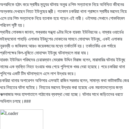
অপরদিকে হঠাৎ করে স্বামীর মৃত্যুর ঘটনায় অবুঝ ৪শিশু সন্তানকে নিয়ে অনিশ্চিত জীবনের
অন্ধকার দেখছেন নিহত ইউনুছের স্ত্রী। গতকাল চকরিয়া থানা প্রাঙ্গনে স্বামীর মরদেহ নিয়ে
এসে চার শিশু সন্তানকে নিয়ে হতবাক হয়ে পড়েন এই নারী। ওইসময় সেখানে শোকবিহবল
পরিবেশ সৃষ্টি হয়।
স্থানীয় লোকজন জানান, শুক্রবার সন্ধ্যা ৬টার দিকে হারবাং ইউনিয়নের ২ নাম্বার ওয়ার্ডের
মইক্যঘোনা পাহাড়ি এলাকার ইউছুপের দোকানের সামনে মোহাম্মদ ইউনুছ, একই এলাকার
নুরনব্বী ও জকিরসহ আরও কয়েকজনের মধ্যে তর্কাতর্কি হয়। তর্কাতর্কির এক পর্যায়ে
প্রতিপক্ষের কিল-ঘুষিতে মোহাম্মদ ইউনুছ ঘটনাস্থলে মারা যায়।
হারবাং ইউনিয়ন পরিষদের চেয়ারম্যান মেহরাজ উদ্দিন মিরাজ বলেন, মারামারির ঘটনায় ইউনুছ
নামের এক ব্যক্তি নিহত হওয়ার খবর পেয়ে পুলিশকে খবর দেয়া হয়েছে। পরে চকরিয়া থানা
পুলিশের একটি টিম ঘটনাস্থলে এসে লাশ উদ্ধার করে।
চকরিয়া থানার অপারেশন অফিসার এসআই রাজিব সরকার বলেন, সামান্য কথা কাটাকাটির জের
ধরে নিহতের ঘটনা ঘটেছে। নিহতের মরদেহ উদ্ধার করা হয়েছে এবং ময়নাতদন্তের জন্য
কক্সবাজার সদর হাসপাতালে পাঠানোর ব্যবস্থা নেয়া হচ্ছে। ঘটনার সাথে জড়িতদের ধরতে
অভিযান চলছে।###