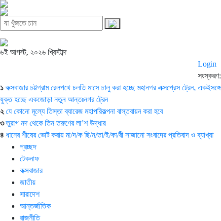
৬ই আগস্ট, ২০২৬ খ্রিস্টাব্দ
Login
সংস্করণ:
১
কক্সবাজার চট্টগ্রাম রেলপথে চলতি মাসে চালু করা হচ্ছে মহানগর এক্সপ্রেস ট্রেন, একইসঙ্গে
যুক্ত হচ্ছে একজোড়া নতুন আন্তঃনগর ট্রেন
২
যে কোনো মূল্যে তিস্তা ব্যারেজ মহাপরিকল্পনা বাস্তবায়ন করা হবে
৩
তুরাগ নদ থেকে তিন তরুণের লা’শ উদ্ধার
৪
ধানের শীষের ভোট করায় মা/দ/ক ছি/ন/তা/ই/কা/রী সাজানো সংবাদের প্রতিবাদ ও ব্যাখ্যা
প্রচ্ছদ
টেকনাফ
কক্সবাজার
জাতীয়
সারাদেশ
আন্তর্জাতিক
রাজনীতি